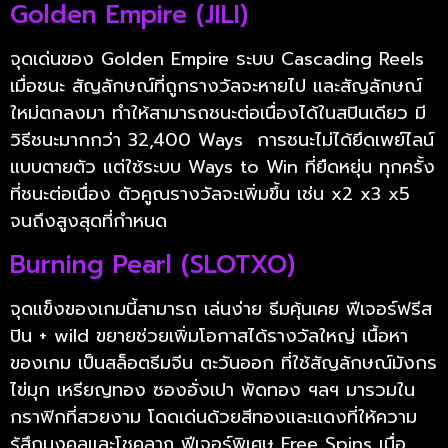
Golden Empire (JILI)
จุดเด่นของ Golden Empire ระบบ Cascading Reels
เมื่อชนะ สัญลักษณ์ที่ถูกรางวัลจะหายไป และสัญลักษณ์
ใหม่ตกลงมา ทำให้สามารถชนะต่อเนื่องได้ในสปินเดียว มี
วิธีชนะมากกว่า 32,400 Ways การชนะไม่ได้ยึดเพย์ไลน์
แบบตายตัว แต่ใช้ระบบ Ways to Win ที่ยืดหยุ่น ทุกครั้ง
ที่ชนะต่อเนื่อง ตัวคูณรางวัลจะเพิ่มขึ้น เช่น x2 x3 x5
จนถึงสูงสุดที่กำหนด
Burning Pearl (SLOTXO)
จุดแข็งของเกมนี้สามารถ เล่นง่าย ธีมคุ้นเคย ฟีเจอร์ฟรีส
ปิน + wild ขยายช่วยเพิ่มโอกาสได้รางวัลใหญ่ เนื้อหา
ของเกม เป็นสล็อตธีมจีน ตะวันออก ที่ใช้สัญลักษณ์มังกร
ไข่มุก เหรียญทอง ซองอั่งเปา พัดทอง ฯลฯ มารวมใน
กราฟิกที่สวยงาม โดดเด่นด้วยสีทองและแดงที่ให้ความ
รู้สึกมงคลและโชคลาภ ฟีเจอร์พิเศษ Free Spins เมื่อ