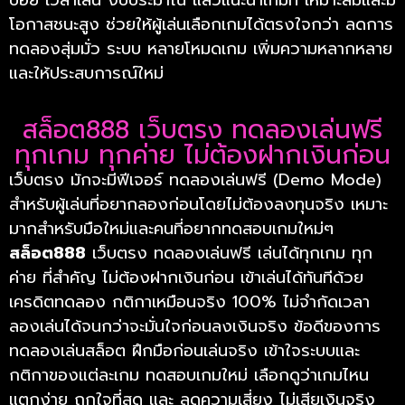
บ่อย เวลาเล่น งบประมาณ แล้วแนะนำเกมที่ เหมาะสมและมี
โอกาสชนะสูง ช่วยให้ผู้เล่นเลือกเกมได้ตรงใจกว่า ลดการ
ทดลองสุ่มมั่ว ระบบ หลายโหมดเกม เพิ่มความหลากหลาย
และให้ประสบการณ์ใหม่
สล็อต888 เว็บตรง ทดลองเล่นฟรี
ทุกเกม ทุกค่าย ไม่ต้องฝากเงินก่อน
เว็บตรง มักจะมีฟีเจอร์ ทดลองเล่นฟรี (Demo Mode)
สำหรับผู้เล่นที่อยากลองก่อนโดยไม่ต้องลงทุนจริง เหมาะ
มากสำหรับมือใหม่และคนที่อยากทดสอบเกมใหม่ๆ
สล็อต888
เว็บตรง ทดลองเล่นฟรี เล่นได้ทุกเกม ทุก
ค่าย ที่สำคัญ ไม่ต้องฝากเงินก่อน เข้าเล่นได้ทันทีด้วย
เครดิตทดลอง กติกาเหมือนจริง 100% ไม่จำกัดเวลา
ลองเล่นได้จนกว่าจะมั่นใจก่อนลงเงินจริง ข้อดีของการ
ทดลองเล่นสล็อต ฝึกมือก่อนเล่นจริง เข้าใจระบบและ
กติกาของแต่ละเกม ทดสอบเกมใหม่ เลือกดูว่าเกมไหน
แตกง่าย ถูกใจที่สุด และ ลดความเสี่ยง ไม่เสียเงินจริง