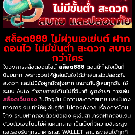
สล็อต888 ไม่ผ่านเอเย่นต์ ฝาก
ถอนไว ไม่มีขั้นต่ำ สะดวก สบาย
กว่าใคร
ในวงการสล็อตออนไลน์
สล็อต888
ตอนนี้กำลังเป็นที่
นิยมมาก เพราะช่วยให้ผู้เล่นมั่นใจได้ว่าเล่นแล้วปลอดภัย
สะดวก และไม่มีข้อผูกมัดยุ่งยาก เหมาะกับผู้เล่นทุกวัย ใช้
ระบบ
Auto
ทำรายการได้ในไม่กี่วินาที พูดง่ายๆ การเล่น
สล็อตเว็บตรง
ในปัจจุบัน มีความสะดวกสบาย และมั่นคง
ทางการเงิน ทำให้ผู้เล่นรู้สึก ไม่ต้องกังวล เรื่องการโดน
โกง ระบบฝากถอนด้วยตัวเอง ผู้เล่นสามารถฝากถอนเงิน
ด้วยตัวเองโดยไม่ผ่านคนกลาง เป็นเว็บที่มีความอิสระสูง
และรองรับทุกธนาคารและ WALLET สามารถเล่นได้ทุกที่