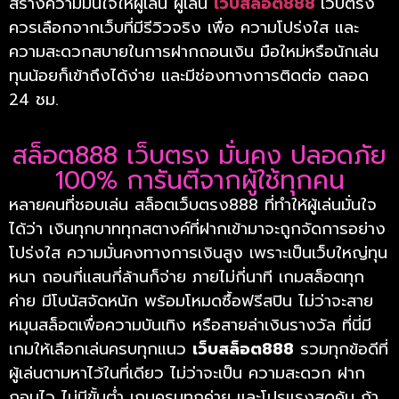
สร้างความมั่นใจให้ผู้เล่น ผู้เล่น
เว็บสล็อต888
เว็บตรง
ควรเลือกจากเว็บที่มีรีวิวจริง เพื่อ ความโปร่งใส และ
ความสะดวกสบายในการฝากถอนเงิน มือใหม่หรือนักเล่น
ทุนน้อยก็เข้าถึงได้ง่าย และมีช่องทางการติดต่อ ตลอด
24 ชม.
สล็อต888 เว็บตรง มั่นคง ปลอดภัย
100% การันตีจากผู้ใช้ทุกคน
หลายคนที่ชอบเล่น สล็อตเว็บตรง888 ที่ทำให้ผู้เล่นมั่นใจ
ได้ว่า เงินทุกบาททุกสตางค์ที่ฝากเข้ามาจะถูกจัดการอย่าง
โปร่งใส ความ
มั่นคงทางการเงิน
สูง เพราะเป็นเว็บใหญ่ทุน
หนา ถอนกี่แสนกี่ล้านก็จ่าย ภายไม่กี่นาที เกมสล็อตทุก
ค่าย มีโบนัสจัดหนัก พร้อมโหมดซื้อฟรีสปิน ไม่ว่าจะสาย
หมุนสล็อตเพื่อความบันเทิง หรือสายล่าเงินรางวัล ที่นี่มี
เกมให้เลือกเล่นครบทุกแนว
เว็บสล็อต888
รวมทุกข้อดีที่
ผู้เล่นตามหาไว้ในที่เดียว ไม่ว่าจะเป็น ความสะดวก ฝาก
ถอนไว ไม่มีขั้นต่ำ เกมครบทุกค่าย และโปรแรงสุดคุ้ม ถ้า