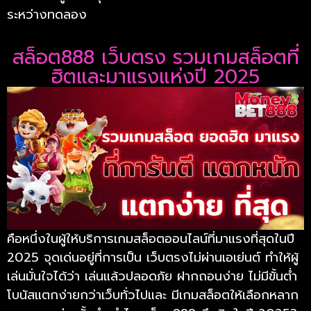
ระหว่างทดลอง
สล็อต888 เว็บตรง รวมเกมสล็อตที่
ฮิตและมาแรงแห่งปี 2025
คือหนึ่งในผู้ให้บริการเกมสล็อตออนไลน์ที่มาแรงที่สุดในปี
2025 จุดเด่นอยู่ที่การเป็น เว็บตรงไม่ผ่านเอเย่นต์ ทำให้ผู้
เล่นมั่นใจได้ว่า เล่นแล้วปลอดภัย ฝากถอนง่าย ไม่มีขั้นต่ำ
โบนัสแตกง่ายกว่าเว็บทั่วไปและ มีเกมสล็อตให้เลือกหลาก