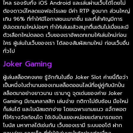
ไหล รองรับทั้ง iOS Android และเล่นผ่านเว็บได้โดยไม่
ต้องดาวน์โหลดแอฟอะไรเลย มีค่า RTP สูงมาก ส่วนใหญ่
เกิน 96% ที่ทำให้มีโอกาสชนะมากขึ้น และที่สำคัญมีการ
อัปเดตเกมใหม่บ่อยๆ ทำให้เล่นแล้วสนุกตื่นเต้นไม่เบื่อและมี
ตัวเลือกใหม่ตลอด เว็บของเราอัพเดทเกมให้เล่นใหม่ก่อน
ใคร ผู้เล่นในเว็บของเรา ได้ลองสัมผัสเกมใหม่ ก่อนเว็บอื่น
ทั่วไป
Joker Gaming
ผู้เล่นสล็อตคงเคย รู้จักกันในชื่อ Joker Slot ค่ายนี้ถือว่า
เป็นหนึ่งในตำนานของเกมสล็อตออนไลน์ที่อยู่คู่กับนักปั่น
สล็อตมาอย่างยาวนาน เรามาดู จุดเด่นของค่าย Joker
Gaming มีเกมคลาสสิก เล่นง่าย กติกาไม่ซับซ้อน มือใหม่
ก็เล่นได้ และโบนัสแตกง่าย โดยเฉพาะเกมแนว
แจ็กพอต
ที่ให้รางวัลก้อนโต ใช้เงินปั่นเยอะหน่อยแต่สามารถแตก
โบนัส มหาศาลได้เช่นกัน เว็บของเรามี ระบบออโต้ ฝาก