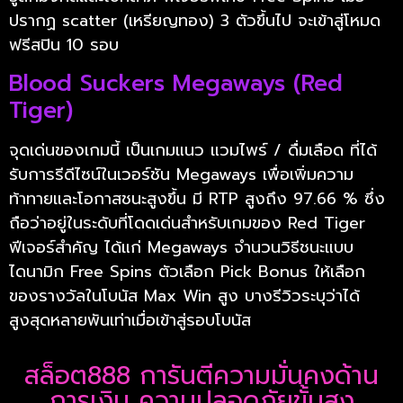
ปรากฏ scatter (เหรียญทอง) 3 ตัวขึ้นไป จะเข้าสู่โหมด
ฟรีสปิน 10 รอบ
Blood Suckers Megaways (Red
Tiger)
จุดเด่นของเกมนี้ เป็นเกมแนว แวมไพร์ / ดื่มเลือด ที่ได้
รับการรีดีไซน์ในเวอร์ชัน Megaways เพื่อเพิ่มความ
ท้าทายและโอกาสชนะสูงขึ้น มี RTP สูงถึง 97.66 % ซึ่ง
ถือว่าอยู่ในระดับที่โดดเด่นสำหรับเกมของ Red Tiger
ฟีเจอร์สำคัญ ได้แก่ Megaways จำนวนวิธีชนะแบบ
ไดนามิก Free Spins ตัวเลือก Pick Bonus ให้เลือก
ของรางวัลในโบนัส Max Win สูง บางรีวิวระบุว่าได้
สูงสุดหลายพันเท่าเมื่อเข้าสู่รอบโบนัส
สล็อต888 การันตีความมั่นคงด้าน
การเงิน ความปลอดภัยขั้นสูง